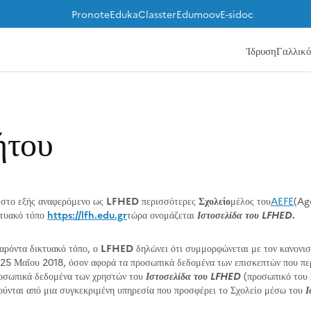
Pronote
Eduka
Classter
Edumoov
E-sidoc
Ίδρυση
Γαλλικ
ήτου
στο εξής αναφερόμενο ως
LFHED
περισσότερες
Σχολείο
μέλος του
AEFE
(Ag
κτυακό τόπο
https://lfh.edu.gr
τώρα ονομάζεται
Ιστοσελίδα του LFHED
.
αρόντα δικτυακό τόπο, ο
LFHED
δηλώνει ότι συμμορφώνεται με τον κανονισ
 25 Μαΐου 2018, όσον αφορά τα προσωπικά δεδομένα των επισκεπτών που περι
ροσωπικά δεδομένα των χρηστών του
Ιστοσελίδα του LFHED
(προσωπικό του Σ
ύνται από μια συγκεκριμένη υπηρεσία που προσφέρει το Σχολείο μέσω του
Ι