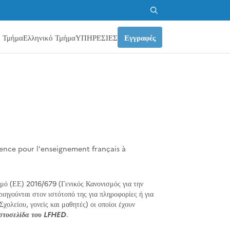
Αναζήτηση
για:
ό Τμήμα
Ελληνικό Τμήμα
ΥΠΗΡΕΣΙΕΣ
Εγγραφές
ence pour l'enseignement français à
μό (ΕΕ) 2016/679 (Γενικός Κανονισμός για την
ηγούνται στον ιστότοπό της για πληροφορίες ή για
χολείου, γονείς και μαθητές) οι οποίοι έχουν
στοσελίδα του LFHED
.