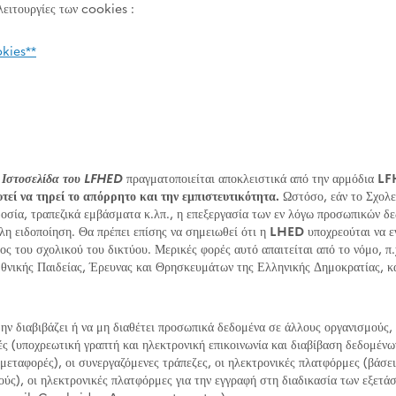
 λειτουργίες των cookies :
okies**
ν
Ιστοσελίδα του LFHED
πραγματοποιείται αποκλειστικά από την αρμόδια
LF
υτεί να τηρεί το απόρρητο και την εμπιστευτικότητα.
Ωστόσο, εάν το Σχολεί
δοσία, τραπεζικά εμβάσματα κ.λπ., η επεξεργασία των εν λόγω προσωπικών δ
ηλη ειδοποίηση. Θα πρέπει επίσης να σημειωθεί ότι η
LHED
υποχρεούται να 
ος του σχολικού του δικτύου. Μερικές φορές αυτό απαιτείται από το νόμο, π
ικής Παιδείας, Έρευνας και Θρησκευμάτων της Ελληνικής Δημοκρατίας, κα
ν διαβιβάζει ή να μη διαθέτει προσωπικά δεδομένα σε άλλους οργανισμούς, υ
ές (υποχρεωτική γραπτή και ηλεκτρονική επικοινωνία και διαβίβαση δεδομένω
μεταφορές), οι συνεργαζόμενες τράπεζες, οι ηλεκτρονικές πλατφόρμες (βάσει
ούς), οι ηλεκτρονικές πλατφόρμες για την εγγραφή στη διαδικασία των εξετ