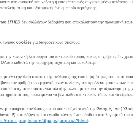
ονται στη συσκευή του χρήστη ή επισκέπτη ενός συγκεκριμένου ιστότοπου, ε
ποτελεσματική και εξατομικευμένη εμπειρία περιήγησης.
α του LFHED
δεν συλλέγουν δεδομένα που αποκαλύπτουν την προσωπική ταυτότ
ς τύπους cookies για διαφορετικούς σκοπούς:
ι την κανονική λειτουργία του δικτυακού τόπου, καθώς οι χρήστες δεν χρειάζ
ED
Αυτό καθιστά την περιήγηση ταχύτερη και ευκολότερη.
 με ένα εργαλείο στατιστικής ανάλυσης της επισκεψιμότητας του ιστότοπου,
μβάνει τον αριθμό των εμφανιζόμενων σελίδων, την προέλευση αυτών των επι
 επισκέψεις, το ποσοστό εγκατάλειψης, κ.λπ., με σκοπό την αξιολόγηση της 
αστηριότητά του, προκειμένου να βελτιωθεί ο δικτυακός τόπος και να εξασφαλ
s, μια υπηρεσία ανάλυσης ιστού που παρέχεται από την Google, Inc ("Goog
νση IP) κατεβάζοντας και εγκαθιστώντας ένα πρόσθετο στο λογισμικό του π
ps://tools.google.com/dlpage/gaoptout?hl=el
.