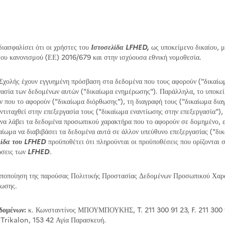
διασφαλίσει ότι οι χρήστες του
Ιστοσελίδα LFHED,
ως υποκείμενο δικαίου, μ
 του κανονισμού (ΕΕ) 2016/679 και στην ισχύουσα εθνική νομοθεσία.
ς Σχολής έχουν εγγυημένη πρόσβαση στα δεδομένα που τους αφορούν ("δικαίω
ργασία των δεδομένων αυτών ("δικαίωμα ενημέρωσης"). Παράλληλα, το υποκείμ
ου το αφορούν ("δικαίωμα διόρθωσης"), τη διαγραφή τους ("δικαίωμα διαγρ
ντιταχθεί στην επεξεργασία τους ("δικαίωμα εναντίωσης στην επεξεργασία"),
ς να λάβει τα δεδομένα προσωπικού χαρακτήρα που το αφορούν σε δομημένο,
αίωμα να διαβιβάσει τα δεδομένα αυτά σε άλλον υπεύθυνο επεξεργασίας ("δ
λίδα του LFHED
προϋποθέτει ότι πληρούνται οι προϋποθέσεις που ορίζονται σ
ώσεις των
LFHED
.
οποποίηση της παρούσας Πολιτικής Προστασίας Δεδομένων Προσωπικού Χαρ
ρωσης.
δομένων:
κ. Κωνσταντίνος ΜΠΟΥΜΠΟΥΚΗΣ, T. 211 300 91 23, F. 211 300 9
 Trikalon, 153 42 Αγία Παρασκευή.