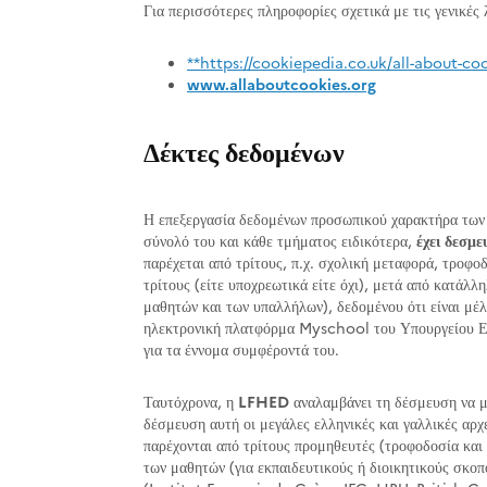
Για περισσότερες πληροφορίες σχετικά με τις γενικές
**
https://cookiepedia.co.uk/all-about-co
www.allaboutcookies.org
Δέκτες δεδομένων
Η επεξεργασία δεδομένων προσωπικού χαρακτήρα τω
σύνολό του και κάθε τμήματος ειδικότερα,
έχει δεσμε
παρέχεται από τρίτους, π.χ. σχολική μεταφορά, τροφο
τρίτους (είτε υποχρεωτικά είτε όχι), μετά από κατάλλ
μαθητών και των υπαλλήλων), δεδομένου ότι είναι μέλ
ηλεκτρονική πλατφόρμα Myschool του Υπουργείου Εθν
για τα έννομα συμφέροντά του.
Ταυτόχρονα, η
LFHED
αναλαμβάνει τη δέσμευση να μη
δέσμευση αυτή οι μεγάλες ελληνικές και γαλλικές αρχ
παρέχονται από τρίτους προμηθευτές (τροφοδοσία και 
των μαθητών (για εκπαιδευτικούς ή διοικητικούς σκοπ