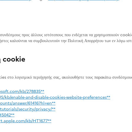
συνδέσμους προς άλλους ιστότοπους που ενδέχεται να χρησιμοποιούν cookie
ρήστες καλούνται να συμβουλευτούν την Πολιτική Απορρήτου των εν λόγω ισ
η cookie
kies στο λογισμικό περιήγησής σας, ακολουθήστε τους παρακάτω συνδέσμου
osoft.com/kb/278835**
-US/kb/enable-and-disable-cookies-website-preferences**
counts/answer/61416?hl=en**
torials/security/privacy/**
H5042**
ort.apple.com/kb/HT1677**