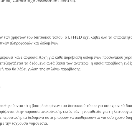
Council, Cambridge Assessment centre).
ν των χρηστών του δικτυακού τόπου, ο
LFHED
έχει λάβει όλα τα απαραίτητα
πικών πληροφοριών και δεδομένων.
μερώνει κάθε αρμόδια Αρχή για κάθε παραβίαση δεδομένων προσωπικού χαρα
επεξεργάζεται τα δεδομένα αυτά βάσει των ανωτέρω, η οποία παραβίαση ενδέχε
μή που θα λάβει γνώση της εν λόγω παραβίασης.
ν
ποθηκεύονται στη βάση δεδομένων του δικτυακού τόπου για όσο χρονικό διάσ
ορίζονται στην παρούσα ανακοίνωση, εκτός εάν η νομοθεσία για τη λειτουργία
ε περίπτωση, τα δεδομένα αυτά μπορούν να αποθηκεύονται για όσο χρόνο διαρ
με την ισχύουσα νομοθεσία.