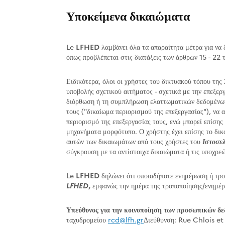
Υποκείμενα δικαιώματα
Le
LFHED
λαμβάνει όλα τα απαραίτητα μέτρα για να 
όπως προβλέπεται στις διατάξεις των άρθρων 15 - 22
Ειδικότερα, όλοι οι χρήστες του δικτυακού τόπου τη
υποβολής σχετικού αιτήματος - σχετικά με την επεξε
διόρθωση ή τη συμπλήρωση ελαττωματικών δεδομένων π
τους ("δικαίωμα περιορισμού της επεξεργασίας"), να α
περιορισμό της επεξεργασίας τους, ενώ μπορεί επίση
μηχανήματα μορφότυπο. Ο χρήστης έχει επίσης το δικ
αυτών των δικαιωμάτων από τους χρήστες του
Ιστοσε
σύγκρουση με τα αντίστοιχα δικαιώματα ή τις υποχρε
Le
LFHED
δηλώνει ότι οποιαδήποτε ενημέρωση ή τρ
LFHED
,
εμφανώς την ημέρα της τροποποίησης/ενημέ
Υπεύθυνος για την κοινοποίηση των προσωπικών δε
ταχυδρομείου
rcd@lfh.gr
Διεύθυνση: Rue Chlois et