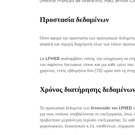
(Institut Français de Grèce-IFG, HBU, British 
Προστασία δεδομένων
Όσον αφορά την προστασία των προσωπικών δεδομένω
ασφαλή και νόμιμη διαχείριση όλων των τύπων προσω
Le
LFHED
αναλαμβάνει επίσης την υποχρέωση να ενη
του παρόντος δικτυακού τόπου και για κάθε τρίτο που 
χρηστών, εντός εβδομήντα δύο (72) ωρών από τη στιγ
Χρόνος διατήρησης δεδομένω
Τα προσωπικά δεδομένα των
Ιστοσελίδα του LFHED
α
για τους οποίους υποβάλλονται σε επεξεργασία, όπως 
προβλέπουν μεγαλύτερη περίοδο επεξεργασίας. Σε κάθ
φορολογικών, διοικητικών κ.λπ. υποθέσεων, σύμφωνα 