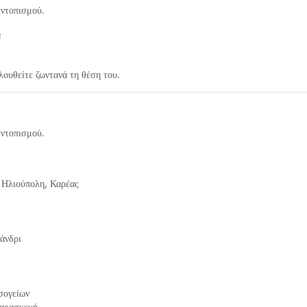
εντοπισμού.
ώ
λουθείτε ζωντανά τη θέση του.
εντοπισμού.
 Ηλιούπολη, Καρέας
άνδρι
σογείων
Παρασκευή