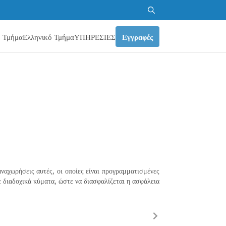
Αναζήτηση
για:
ό Τμήμα
Ελληνικό Τμήμα
ΥΠΗΡΕΣΙΕΣ
Εγγραφές
αναχωρήσεις αυτές, οι οποίες είναι προγραμματισμένες
 διαδοχικά κύματα, ώστε να διασφαλίζεται η ασφάλεια