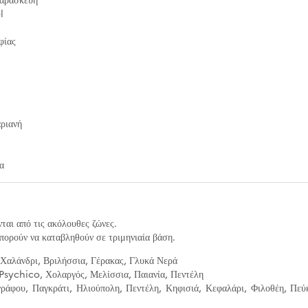
l
φίας
ριανή
α
ται από τις ακόλουθες ζώνες.
πορούν να καταβληθούν σε τριμηνιαία βάση.
Χαλάνδρι, Βριλήσσια, Γέρακας, Γλυκά Νερά
Psychico, Χολαργός, Μελίσσια, Παιανία, Πεντέλη
ράφου, Παγκράτι, Ηλιούπολη, Πεντέλη, Κηφισιά, Κεφαλάρι, Φιλοθέη, Πεύ