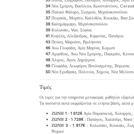
34
Νέα Σμύρνη, Βασίλειος Κωνσταντίνου, Carave
35
Παλαιό Φάληρο, Συγγρού, Μιχαλακοπούλου
37
Πειραιάς, Μοχάτο, Καλλιθέα, Κουκάκι, Βασ.Σο
38
Καλημάρμαρο, Μιχαλακοπούλου
39
Κολωνάκι, Vas. Σοφίας
41
Κυψέλη, Αλεξάνδρας, Κηφισίας, Παπάγου
43
Πεύκη, Μαρούσι, Βριλήσσια
46
Άνω Γλυφάδα, Αγία Μαρίνα, Κορωπί
47
Αμφιθέας, Άνω Νέα Σμύρνης, Παγκράτι, Κεσσα
48
Άλιμος, Άγιος Δημήτριος
49
Γλυφάδα, Λεωφόρος Βουλιαγμένης, Βύρωνας
50
Νέα Ερυθραία, Πολιτεία, Χημεία, Νέα Μελίσσι
Τιμές
Οι τιμές για την υπηρεσία μεταφοράς μαθητών εξαρτών
Τα ποσοστά αυτά εκφράζονται σε ετήσια βάση, αλλά μ
ΖΩΝΗ 1
-
1 612€
Αγία Παρασκευή, Χολαργός, 
ΖΩΝΗ 2
-
1 728€
: Παπάγου, Χαλάνδρι, Neo 
ΖΩΝΗ 3
-
1 817€
: Κολωνάκι, Κουκάκι, Ζωγ
Ψυχικό