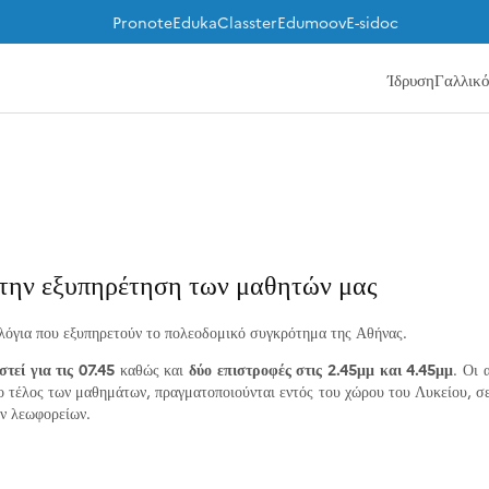
Pronote
Eduka
Classter
Edumoov
E-sidoc
Ίδρυση
Γαλλικ
 την εξυπηρέτηση των μαθητών μας
λόγια που εξυπηρετούν το πολεοδομικό συγκρότημα της Αθήνας.
τεί για τις 07.45
καθώς και
δύο επιστροφές στις 2.45μμ και 4.45μμ
. Οι 
ο τέλος των μαθημάτων, πραγματοποιούνται εντός του χώρου του Λυκείου, σε
ων λεωφορείων.