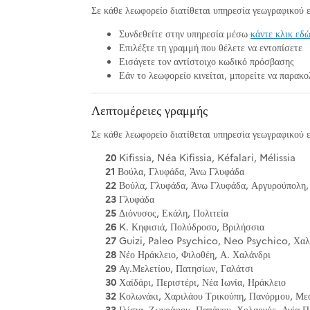
Σε κάθε λεωφορείο διατίθεται υπηρεσία γεωγραφικού 
Συνδεθείτε στην υπηρεσία μέσω
κάντε κλικ εδ
Επιλέξτε τη γραμμή που θέλετε να εντοπίσετε
Εισάγετε τον αντίστοιχο κωδικό πρόσβασης
Εάν το λεωφορείο κινείται, μπορείτε να παρακο
Λεπτομέρειες γραμμής
Σε κάθε λεωφορείο διατίθεται υπηρεσία γεωγραφικού 
20
Kifissia, Néa Kifissia, Kéfalari, Mélissia
21
Βούλα, Γλυφάδα, Άνω Γλυφάδα
22
Βούλα, Γλυφάδα, Άνω Γλυφάδα, Αργυρούπολη,
23
Γλυφάδα
25
Διόνυσος, Εκάλη, Πολιτεία
26
K. Κηφισιά, Πολύδροσο, Βριλήσσια
27
Guizi, Paleo Psychico, Neo Psychico, Χαλ
28
Νέο Ηράκλειο, Φιλοθέη, Α. Χαλάνδρι
29
Αγ.Μελετίου, Πατησίων, Γαλάτσι
30
Χαϊδάρι, Περιστέρι, Νέα Ιωνία, Ηράκλειο
32
Κολωνάκι, Χαριλάου Τρικούπη, Πανόρμου, Με
33
Ιλίσια, Ζωγράφου, Παπάγου, Χολαργός, Αγία 