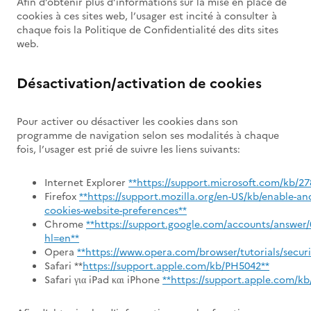
Afin d’obtenir plus d’informations sur la mise en place de
cookies à ces sites web, l’usager est incité à consulter à
chaque fois la Politique de Confidentialité des dits sites
web.
Désactivation/activation de cookies
Pour activer ou désactiver les cookies dans son
programme de navigation selon ses modalités à chaque
fois, l’usager est prié de suivre les liens suivants:
Internet Explorer
**
https://support.microsoft.com/kb/27
Firefox
**
https://support.mozilla.org/en-US/kb/enable-and
cookies-website-preferences**
Chrome
**
https://support.google.com/accounts/answer/
hl=en**
Opera
**
https://www.opera.com/browser/tutorials/securi
Safari **
https://support.apple.com/kb/PH5042**
Safari για iPad και iPhone
**
https://support.apple.com/k