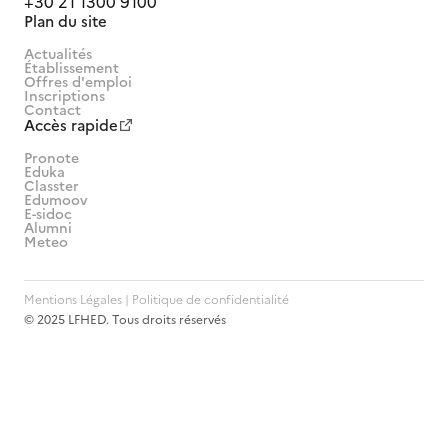
+30 21 1300 9100
Plan du site
Actualités
Établissement
Offres d'emploi
Inscriptions
Contact
Accès rapide
Pronote
Eduka
Classter
Edumoov
E-sidoc
Alumni
Meteo
Mentions Légales | Politique de confidentialité
© 2025 LFHED. Tous droits réservés