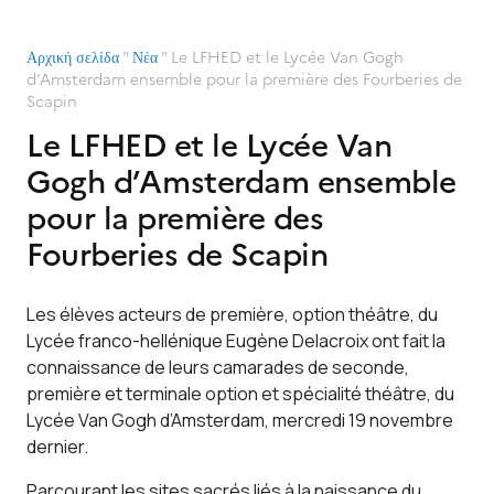
Αρχική σελίδα
"
Νέα
"
Le LFHED et le Lycée Van Gogh
d’Amsterdam ensemble pour la première des Fourberies de
Scapin
Le LFHED et le Lycée Van
Gogh d’Amsterdam ensemble
pour la première des
Fourberies de Scapin
Les élèves acteurs de première, option théâtre, du
Lycée franco-hellénique Eugène Delacroix ont fait la
connaissance de leurs camarades de seconde,
première et terminale option et spécialité théâtre, du
Lycée Van Gogh d’Amsterdam, mercredi 19 novembre
dernier.
Parcourant les sites sacrés liés à la naissance du