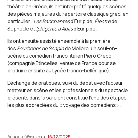
théâtre en Grèce, ils ont interprété quelques scènes
des pièces majeures du répertoire classique grec, en
particulier :
Les Bacchantes
d’Euripide,
Électre
de
Sophocle et
Iphigénie à Aulis
d’Euripide.
Ils ont ensuite assisté ensemble à la première
des
Fourberies de Scapin
de Molière, un seul-en-
scène du comédien franco-italien Piero Greco
(compagnie Etincelles, venue de France pour se
produire ensuite au Lycée franco-hellénique).
L’échange de pratiques, suivi du débat avec l’acteur-
metteur en scène et les professionnels du spectacle
présents dans la salle ont constitué l’une des étapes
les plus appréciées du « voyage des comédiens ».
Δημοσιεύθηκε στις 
16/12/2025