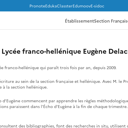
Pronote
Eduka
Classter
Edumoov
E-sidoc
Établissement
Section Français
u Lycée franco-hellénique Eugène Dela
e franco-hellénique qui paraît trois fois par an, depuis 2009.
’écriture au sein de la section française et hellénique. Avec M. le 
e à la section hellénique.
Écho d’Eugène commencent par apprendre les règles méthodologique
ons paraissent dans l’Écho d’Eugène à la fin de chaque trimestre.
consultent des bibliographies, font des recherches in situ, utilisent 