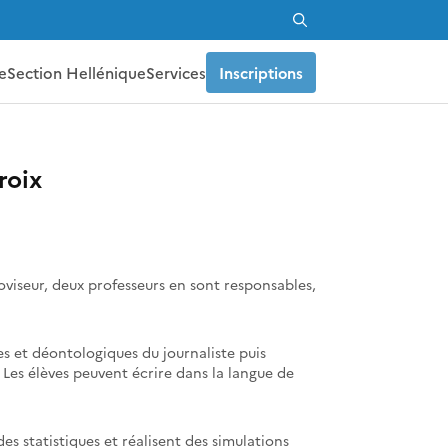
Search
for:
e
Section Hellénique
Services
Inscriptions
croix
Proviseur, deux professeurs en sont responsables,
s et déontologiques du journaliste puis
 Les élèves peuvent écrire dans la langue de
des statistiques et réalisent des simulations